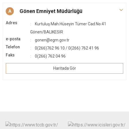
Gönen Emniyet Müdürlüğü
A
Adres
Kurtuluş Mah.Hüseyin Tümer Cad.No:41
Gönen/BALIKESİR
e-posta
gonen@egm.gov.tr
Telefon
0(266)762 96 10 / 0(266) 762 41 96
Faks
0(266) 762 04 96
Haritada Gör