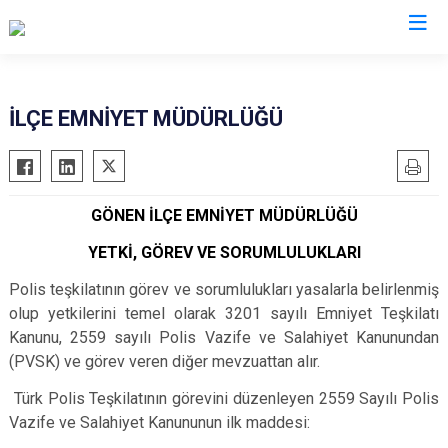
Balıkesir
İLÇE EMNİYET MÜDÜRLÜĞÜ
Ayvalık
Havran
Balya
İvrindi
GÖNEN İLÇE EMNİYET MÜDÜRLÜĞÜ
Bandırma
Kepsut
Bigadiç
Manyas
YETKİ, GÖREV VE SORUMLULUKLARI
Burhaniye
Marmara
Polis teşkilatının görev ve sorumlulukları yasalarla belirlenmiş
Dursunbey
Savaştepe
olup yetkilerini temel olarak 3201 sayılı Emniyet Teşkilatı
Kanunu, 2559 sayılı Polis Vazife ve Salahiyet Kanunundan
Edremit
Sındırgı
(PVSK) ve görev veren diğer mevzuattan alır.
Erdek
Susurluk
Türk Polis Teşkilatının görevini düzenleyen 2559 Sayılı Polis
Gömeç
Karesi
Vazife ve Salahiyet Kanununun ilk maddesi:
Gönen
Altıeylül