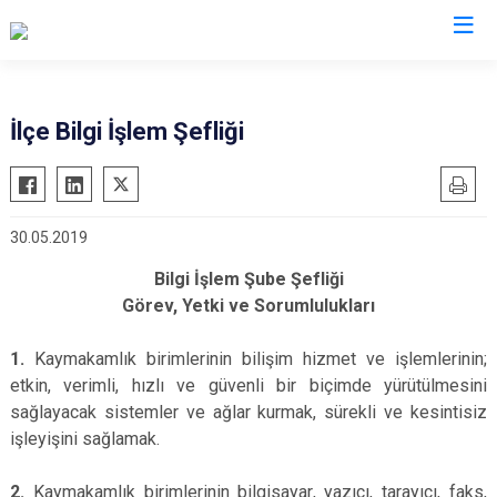
Balıkesir
İlçe Bilgi İşlem Şefliği
Ayvalık
Havran
Balya
İvrindi
30.05.2019
Bandırma
Kepsut
Bigadiç
Manyas
Bilgi İşlem Şube Şefliği
Görev, Yetki ve Sorumlulukları
Burhaniye
Marmara
Dursunbey
Savaştepe
1.
Kaymakamlık birimlerinin bilişim hizmet ve işlemlerinin;
Edremit
Sındırgı
etkin, verimli, hızlı ve güvenli bir biçimde yürütülmesini
sağlayacak sistemler ve ağlar kurmak, sürekli ve kesintisiz
Erdek
Susurluk
işleyişini sağlamak.
Gömeç
Karesi
Gönen
Altıeylül
2.
Kaymakamlık birimlerinin bilgisayar, yazıcı, tarayıcı, faks,