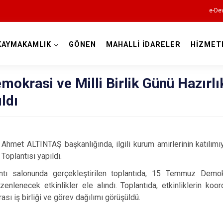
e-Dev
KAYMAKAMLIK
GÖNEN
MAHALLİ İDARELER
HİZMET
Balıkesir
krasi ve Milli Birlik Günü Hazırlı
ldı
Ayvalık
Ahmet ALTINTAŞ başkanlığında, ilgili kurum amirlerinin katıl
Balya
 Toplantısı yapıldı.
Bandırma
ntı salonunda gerçekleştirilen toplantıda, 15 Temmuz Demok
Bigadiç
lenecek etkinlikler ele alındı. Toplantıda, etkinliklerin koor
ası iş birliği ve görev dağılımı görüşüldü.
Burhaniye
Dursunbey