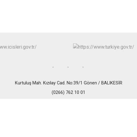
Edremit
Erdek
Gömeç
Gönen
Kurtuluş Mah. Kızılay Cad. No:39/1 Gönen / BALIKESİR
(0266) 762 10 01