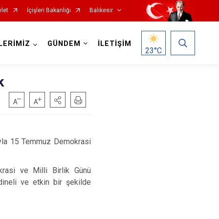
let
İçişleri Bakanlığı
Balıkesir
LERİMİZ
GÜNDEM
İLETİŞİM
23
°C
k
Havran
ımıyla 15 Temmuz Demokrasi
İvrindi
Kepsut
rasi ve Milli Birlik Günü
Manyas
dineli ve etkin bir şekilde
Marmara
Savaştepe